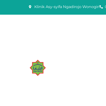
Skip
Klinik Asy-syifa Ngadirojo Wonogiri
to
content