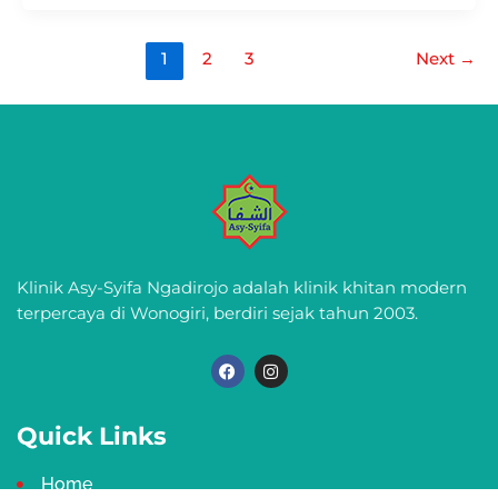
1
2
3
Next
→
Klinik Asy-Syifa Ngadirojo adalah klinik khitan modern
terpercaya di Wonogiri, berdiri sejak tahun 2003.
F
I
a
n
c
s
e
t
b
a
Quick Links
o
g
o
r
k
a
Home
m