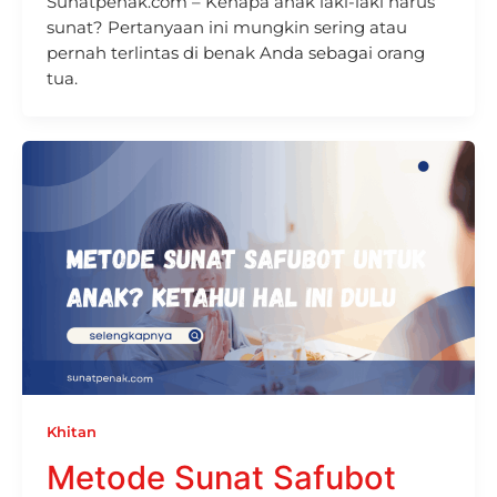
Sunatpenak.com – Kenapa anak laki-laki harus
sunat? Pertanyaan ini mungkin sering atau
pernah terlintas di benak Anda sebagai orang
tua.
Khitan
Metode Sunat Safubot