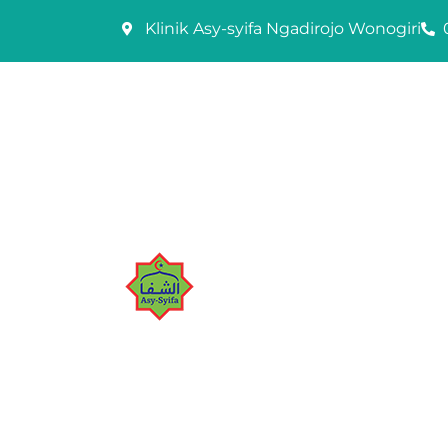
Skip
Klinik Asy-syifa Ngadirojo Wonogiri
to
content