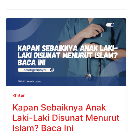
Khitan
Kapan Sebaiknya Anak
Laki-Laki Disunat Menurut
Islam? Baca Ini