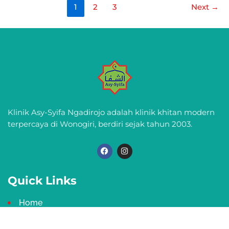
1
2
3
Next
→
Klinik Asy-Syifa Ngadirojo adalah klinik khitan modern
terpercaya di Wonogiri, berdiri sejak tahun 2003.
F
I
a
n
c
s
e
t
b
a
Quick Links
o
g
o
r
k
a
Home
m
Profil