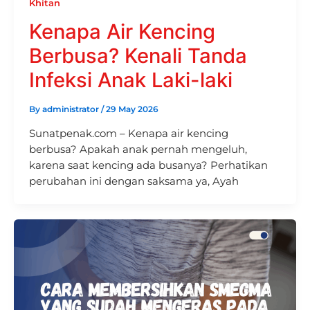
Khitan
Kenapa Air Kencing
Berbusa? Kenali Tanda
Infeksi Anak Laki-laki
By
administrator
/
29 May 2026
Sunatpenak.com – Kenapa air kencing
berbusa? Apakah anak pernah mengeluh,
karena saat kencing ada busanya? Perhatikan
perubahan ini dengan saksama ya, Ayah