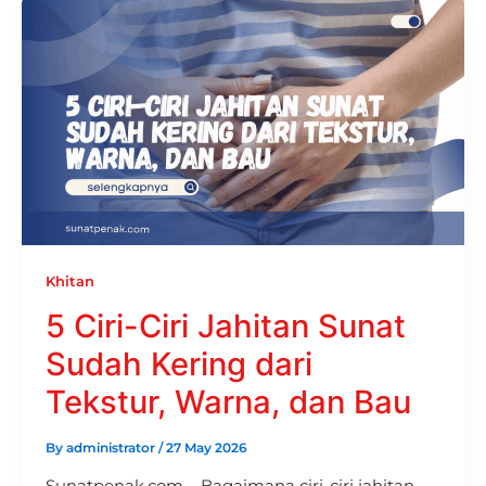
Khitan
5 Ciri-Ciri Jahitan Sunat
Sudah Kering dari
Tekstur, Warna, dan Bau
By
administrator
/
27 May 2026
Sunatpenak.com – Bagaimana ciri-ciri jahitan