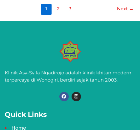
1
2
3
Next
→
Klinik Asy-Syifa Ngadirojo adalah klinik khitan modern
terpercaya di Wonogiri, berdiri sejak tahun 2003.
F
I
a
n
c
s
e
t
b
a
Quick Links
o
g
o
r
k
a
Home
m
Profil