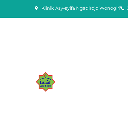
Skip
Klinik Asy-syifa Ngadirojo Wonogiri
to
content