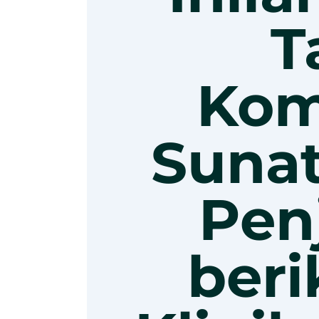
T
Kom
Sunat
Pen
beri