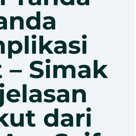
anda
plikasi
 – Simak
jelasan
kut dari