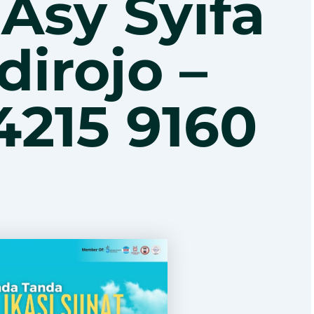
 Asy Syifa
irojo –
4215 9160