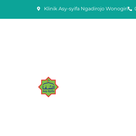
Skip
Klinik Asy-syifa Ngadirojo Wonogiri
to
content