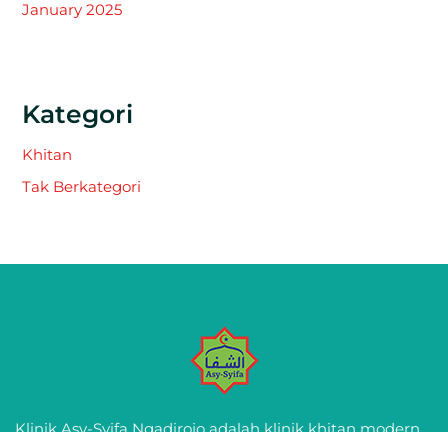
January 2025
Kategori
Khitan
Tak Berkategori
Klinik Asy-Syifa Ngadirojo adalah klinik khitan modern