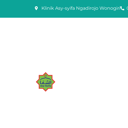
Skip
Klinik Asy-syifa Ngadirojo Wonogiri
to
content