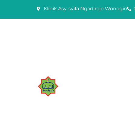
Skip
Klinik Asy-syifa Ngadirojo Wonogiri
to
content