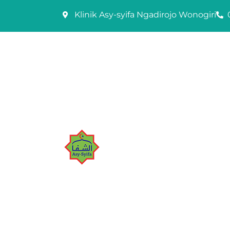
Skip
Klinik Asy-syifa Ngadirojo Wonogiri
to
content