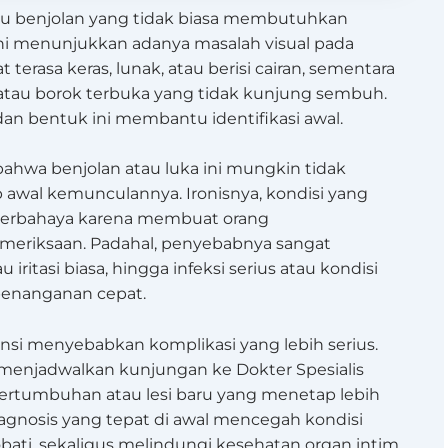
tau benjolan yang tidak biasa membutuhkan
 ini menunjukkan adanya masalah visual pada
 terasa keras, lunak, atau berisi cairan, sementara
il atau borok terbuka yang tidak kunjung sembuh.
n bentuk ini membantu identifikasi awal.
hwa benjolan atau luka ini mungkin tidak
 awal kemunculannya. Ironisnya, kondisi yang
ih berbahaya karena membuat orang
riksaan. Padahal, penyebabnya sangat
au iritasi biasa, hingga infeksi serius atau kondisi
enanganan cepat.
nsi menyebabkan komplikasi yang lebih serius.
a menjadwalkan kunjungan ke Dokter Spesialis
rtumbuhan atau lesi baru yang menetap lebih
iagnosis yang tepat di awal mencegah kondisi
bati, sekaligus melindungi kesehatan organ intim