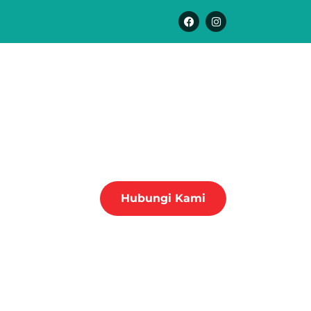
F
I
a
n
c
s
e
t
b
a
o
g
o
r
k
a
m
Hubungi Kami