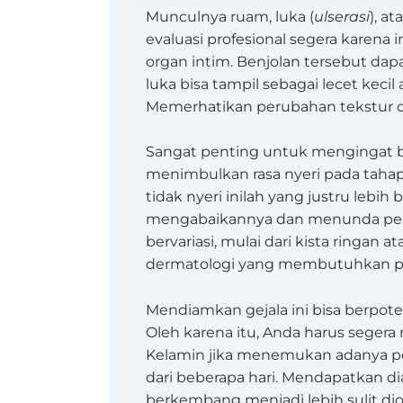
Munculnya ruam, luka (
ulserasi
), a
evaluasi profesional segera karena
organ intim. Benjolan tersebut dapat
luka bisa tampil sebagai lecet kec
Memerhatikan perubahan tekstur da
Sangat penting untuk mengingat ba
menimbulkan rasa nyeri pada tahap
tidak nyeri inilah yang justru leb
mengabaikannya dan menunda peme
bervariasi, mulai dari kista ringan at
dermatologi yang membutuhkan p
Mendiamkan gejala ini bisa berpote
Oleh karena itu, Anda harus seger
Kelamin jika menemukan adanya pe
dari beberapa hari. Mendapatkan d
berkembang menjadi lebih sulit dio