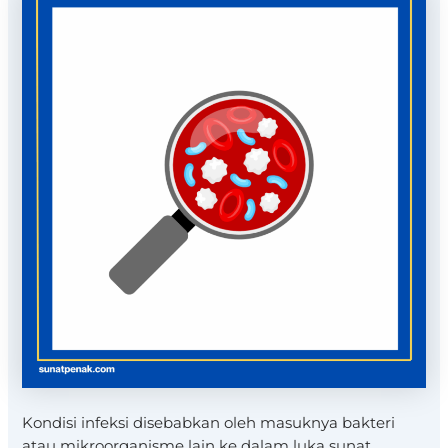
Kondisi infeksi disebabkan oleh masuknya bakteri
atau mikroorganisme lain ke dalam luka sunat.