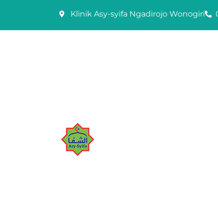
Skip
Klinik Asy-syifa Ngadirojo Wonogiri
to
content