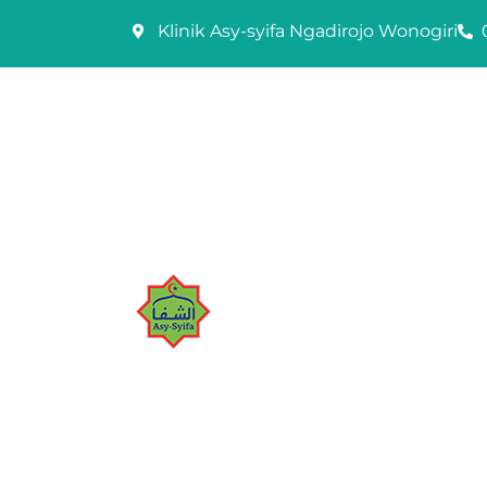
Skip
Klinik Asy-syifa Ngadirojo Wonogiri
to
content