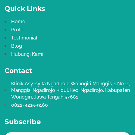
e
t
b
a
Quick Links
o
g
o
r
k
a
Home
m
Profil
Testimonial
Blog
Hubungi Kami
Contact
Klinik Asy-syifa Ngadirojo Wonogiri Manggis, 1 No.11,
Manggis, Ngadirojo Kidul, Kec. Ngadirojo, Kabupaten
Wonogiri, Jawa Tengah 57681
0822-4215-9160
Subscribe
Email