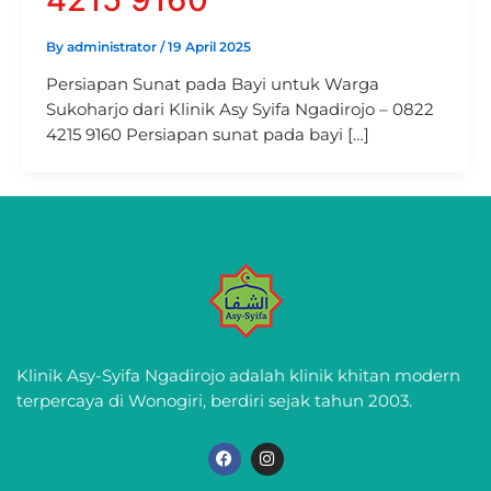
By
administrator
/
19 April 2025
Persiapan Sunat pada Bayi untuk Warga
Sukoharjo dari Klinik Asy Syifa Ngadirojo – 0822
4215 9160 Persiapan sunat pada bayi […]
Klinik Asy-Syifa Ngadirojo adalah klinik khitan modern
terpercaya di Wonogiri, berdiri sejak tahun 2003.
F
I
a
n
c
s