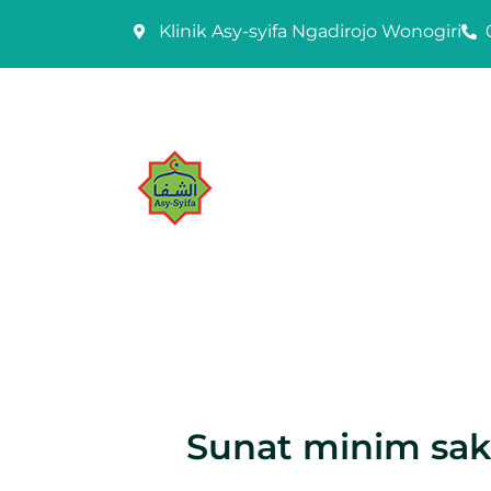
Skip
Klinik Asy-syifa Ngadirojo Wonogiri
to
content
Sunat minim sak