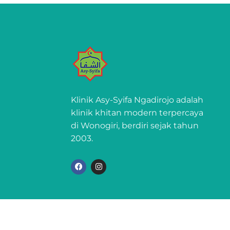
Klinik Asy-Syifa Ngadirojo adalah
klinik khitan modern terpercaya
di Wonogiri, berdiri sejak tahun
2003.
F
I
a
n
c
s
e
t
b
a
o
g
o
r
k
a
m