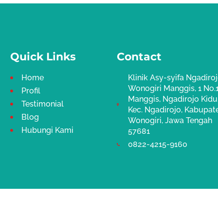
Quick Links
Contact
Home
Klinik Asy-syifa Ngadiro
Wonogiri Manggis, 1 No.1
Profil
Manggis, Ngadirojo Kidul
Testimonial
Kec. Ngadirojo, Kabupat
Blog
Wonogiri, Jawa Tengah
Hubungi Kami
57681
0822-4215-9160
Copyright 2025 © Sunatpenak.com All Right Reserved