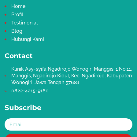
o
r
k
a
Home
m
Profil
Testimonial
Blog
Hubungi Kami
Contact
Klinik Asy-syifa Ngadirojo Wonogiri Manggis, 1 No.11,
Manggis, Ngadirojo Kidul, Kec. Ngadirojo, Kabupaten
Wonogiri, Jawa Tengah 57681
0822-4215-9160
Subscribe
Email