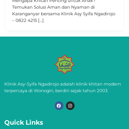
Mengapa Khitan Penting untuk Anak?
Temukan Solusi Aman dan Nyaman di
Karanganyar bersama Klinik Asy Syifa Ngadirojo
– 0822 4215 […]
Klinik Asy-Syifa Ngadirojo adalah klinik khitan modern
terpercaya di Wonogiri, berdiri sejak tahun 2003.
F
I
a
n
c
s
e
t
b
a
Quick Links
o
g