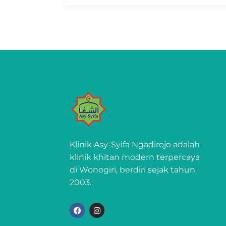
Klinik Asy-Syifa Ngadirojo adalah
klinik khitan modern terpercaya
di Wonogiri, berdiri sejak tahun
2003.
F
I
a
n
c
s