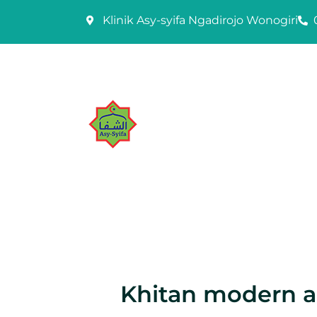
Skip
Klinik Asy-syifa Ngadirojo Wonogiri
to
content
Khitan modern a