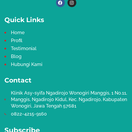
F
I
a
n
c
s
e
t
b
a
Quick Links
o
g
o
r
k
a
Home
m
Profil
Testimonial
Blog
Hubungi Kami
Contact
Klinik Asy-syifa Ngadirojo Wonogiri Manggis, 1 No.11,
Manggis, Ngadirojo Kidul, Kec. Ngadirojo, Kabupaten
Wonogiri, Jawa Tengah 57681
0822-4215-9160
Subscribe