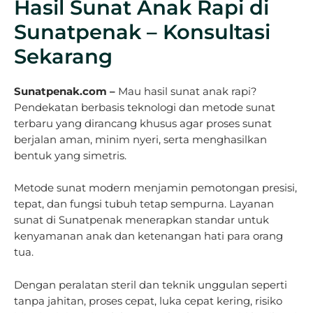
Hasil Sunat Anak Rapi di
Sunatpenak – Konsultasi
Sekarang
Sunatpenak.com –
Mau hasil sunat anak rapi?
Pendekatan berbasis teknologi dan metode sunat
terbaru yang dirancang khusus agar proses sunat
berjalan aman, minim nyeri, serta menghasilkan
bentuk yang simetris.
Metode sunat modern menjamin pemotongan presisi,
tepat, dan fungsi tubuh tetap sempurna. Layanan
sunat di Sunatpenak menerapkan standar untuk
kenyamanan anak dan ketenangan hati para orang
tua.
Dengan peralatan steril dan teknik unggulan seperti
tanpa jahitan, proses cepat, luka cepat kering, risiko