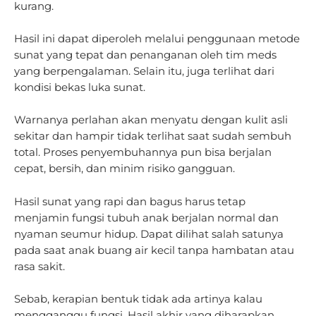
kurang.
Hasil ini dapat diperoleh melalui penggunaan metode
sunat yang tepat dan penanganan oleh tim meds
yang berpengalaman. Selain itu, juga terlihat dari
kondisi bekas luka sunat.
Warnanya perlahan akan menyatu dengan kulit asli
sekitar dan hampir tidak terlihat saat sudah sembuh
total. Proses penyembuhannya pun bisa berjalan
cepat, bersih, dan minim risiko gangguan.
Hasil sunat yang rapi dan bagus harus tetap
menjamin fungsi tubuh anak berjalan normal dan
nyaman seumur hidup. Dapat dilihat salah satunya
pada saat anak buang air kecil tanpa hambatan atau
rasa sakit.
Sebab, kerapian bentuk tidak ada artinya kalau
mengganggu fungsi. Hasil akhir yang diharapkan