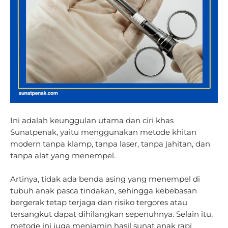
Ini adalah keunggulan utama dan ciri khas
Sunatpenak, yaitu menggunakan metode khitan
modern tanpa klamp, tanpa laser, tanpa jahitan, dan
tanpa alat yang menempel.
Artinya, tidak ada benda asing yang menempel di
tubuh anak pasca tindakan, sehingga kebebasan
bergerak tetap terjaga dan risiko tergores atau
tersangkut dapat dihilangkan sepenuhnya. Selain itu,
metode ini juga menjamin hasil sunat anak rapi