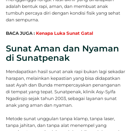
adalah bentuk rapi, aman, dan membuat anak
tumbuh percaya diri dengan kondisi fisik yang sehat
dan sempurna.
BACA JUGA :
Kenapa Luka Sunat Gatal
Sunat Aman dan Nyaman
di Sunatpenak
Mendapatkan hasil sunat anak rapi bukan lagi sekadar
harapan, melainkan kepastian yang bisa didapatkan
saat Ayah dan Bunda mempercayakan penanganan
di tempat yang tepat. Sunatpenak, klinik Asy-Syifa
Ngadirojo sejak tahun 2003, sebagai layanan sunat
anak yang aman dan nyaman.
Metode sunat unggulan tanpa klamp, tanpa laser,
tanpa jahitan, dan tanpa alat menempel yang