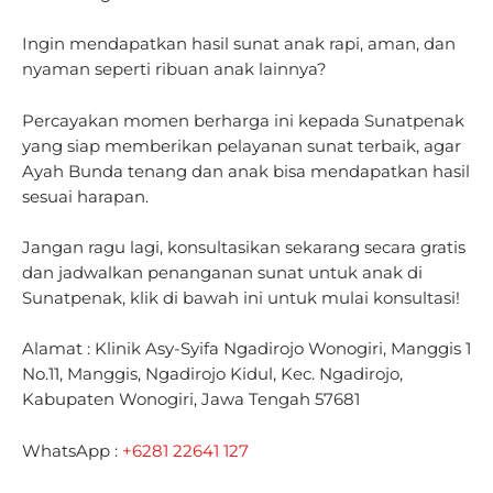
Ingin mendapatkan hasil sunat anak rapi, aman, dan
nyaman seperti ribuan anak lainnya?
Percayakan momen berharga ini kepada Sunatpenak
yang siap memberikan pelayanan sunat terbaik, agar
Ayah Bunda tenang dan anak bisa mendapatkan hasil
sesuai harapan.
Jangan ragu lagi, konsultasikan sekarang secara gratis
dan jadwalkan penanganan sunat untuk anak di
Sunatpenak, klik di bawah ini untuk mulai konsultasi!
Alamat : Klinik Asy-Syifa Ngadirojo Wonogiri, Manggis 1
No.11, Manggis, Ngadirojo Kidul, Kec. Ngadirojo,
Kabupaten Wonogiri, Jawa Tengah 57681
WhatsApp :
+6281 22641 127