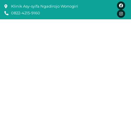
Skip
F
I
Klinik Asy-syifa Ngadirojo Wonogiri
a
n
to
c
s
0822-4215-9160
e
t
content
b
a
o
g
o
r
k
a
m